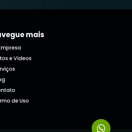
vegue mais
Empresa
tos e Vídeos
rviços
og
ntato
rmo de Uso