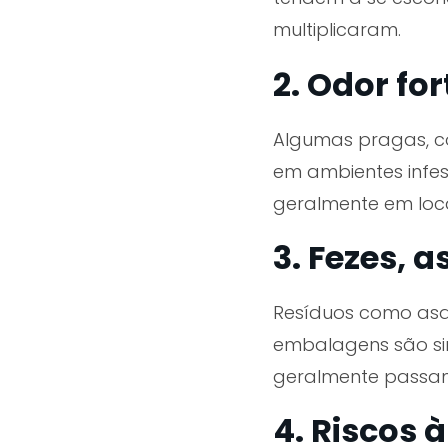
multiplicaram.
2. Odor f
Algumas pragas, co
em ambientes infest
geralmente em loc
3. Fezes, 
Resíduos como asas
embalagens são sin
geralmente passam 
4. Riscos 