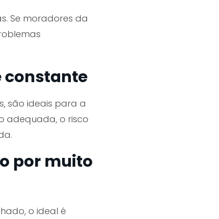
as. Se moradores da
 problemas
e constante
, são ideais para a
o adequada, o risco
da.
o por muito
ado, o ideal é