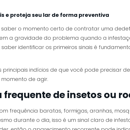
ais e proteja seu lar de forma preventiva
l saber o momento certo de contratar uma dedet
em a gravidade do problema quando a infestaçã
 saber identificar os primeiros sinais é fundamen
os principais indícios de que você pode precisar 
 momento de agir.
a frequente de insetos ou r
com frequência baratas, formigas, aranhas, mosq
smo durante o dia, isso é um sinal claro de infe
er, então o aparecimento recorrente pode indica