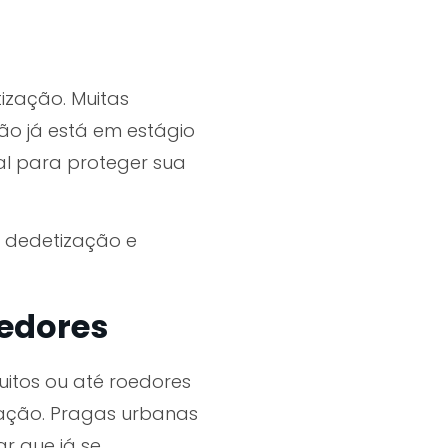
ização. Muitas
o já está em estágio
tal para proteger sua
de dedetização e
oedores
uitos ou até roedores
stação. Pragas urbanas
r que já se