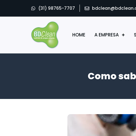
(31) 98765-7707
bdclean@bdclean.
HOME
A EMPRESA
Como sabe