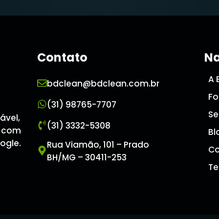
Contato
Na
A 
bdclean@bdclean.com.br
Fo
(31) 98765-7707
Se
ável,
(31) 3332-5308
o com
Bl
ogle.
Rua Viamão, 101 – Prado
Co
BH/MG – 30411-253
Te