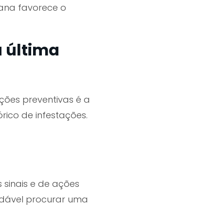
mana favorece o
a última
ações preventivas é a
rico de infestações.
sinais e de ações
ndável procurar uma