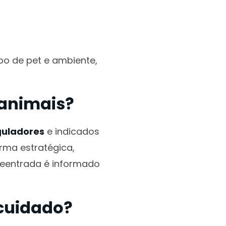
po de pet e ambiente,
 animais?
guladores
e indicados
orma estratégica,
reentrada é informado
 cuidado?