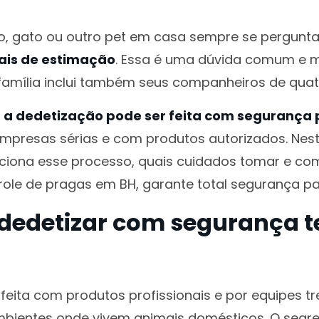
, gato ou outro pet em casa sempre se pergunt
ais de estimação
. Essa é uma dúvida comum e mu
amília inclui também seus companheiros de quat
e
a dedetização pode ser feita com segurança 
empresas sérias e com produtos autorizados. Neste
ciona esse processo, quais cuidados tomar e c
role de pragas em BH, garante total segurança pa
 dedetizar com segurança t
 feita com produtos profissionais e por equipes t
bientes onde vivem animais domésticos. O segre