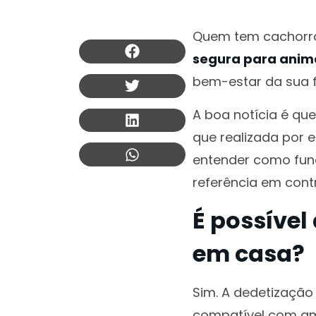
Quem tem cachorro
segura para anim
bem-estar da sua f
A boa notícia é qu
que realizada por 
entender como fun
referência em cont
É possível
em casa?
Sim. A dedetização
compatível com am