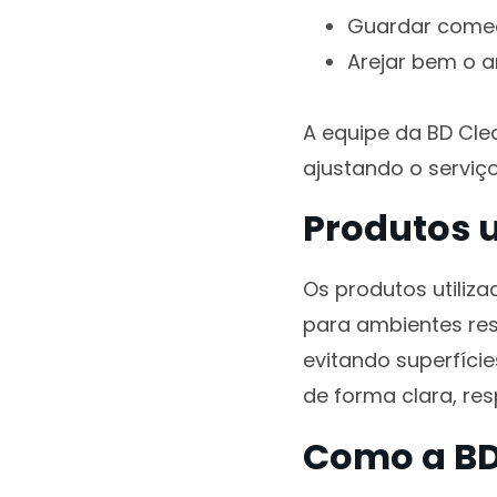
Guardar comed
Arejar bem o a
A equipe da BD Cle
ajustando o serviço
Produtos u
Os produtos utiliz
para ambientes resi
evitando superfíci
de forma clara, re
Como a BD 