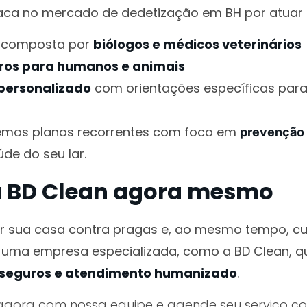
taca no mercado de dedetização em BH por atuar
a composta por
biólogos e médicos veterinários
ros para humanos e animais
personalizado
com orientações específicas par
cemos planos recorrentes com foco em
prevenção 
e do seu lar.
a BD Clean agora mesmo
r sua casa contra pragas e, ao mesmo tempo, cu
r uma empresa especializada, como a BD Clean, 
s seguros e atendimento humanizado
.
 agora com nossa equipe e agende seu serviço c