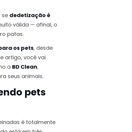
a se
dedetização é
ito válida — afinal, o
ro patas.
para os pets
, desde
 artigo, você vai
omo a
BD Clean
,
ra seus animais.
endo pets
reinadas é totalmente
do está em três