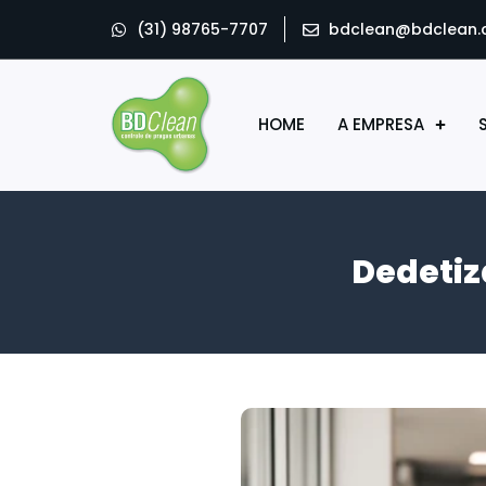
(31) 98765-7707
bdclean@bdclean.
HOME
A EMPRESA
Dedetiz