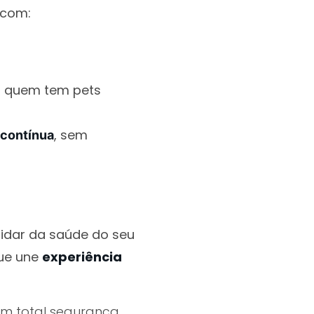
 com:
a quem tem pets
, sem
contínua
idar da saúde do seu
que une
experiência
om total segurança