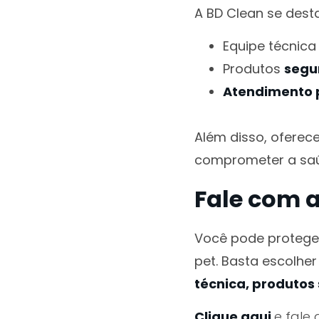
A BD Clean se des
Equipe técnic
Produtos
segu
Atendimento 
Além disso, ofere
comprometer a saúd
Fale com 
Você pode protege
pet. Basta escolhe
técnica, produto
Clique aqui
e fale