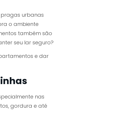
s
pragas urbanas
ora o ambiente
mentos também são
nter seu lar seguro?
apartamentos
e dar
zinhas
specialmente nas
ntos, gordura e até