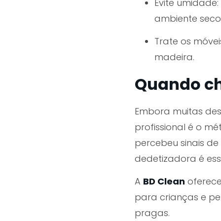
Evite umidade
ambiente seco
Trate os móve
madeira.
Quando ch
Embora muitas dess
profissional
é o mét
percebeu sinais de
dedetizadora é ess
A
BD Clean
oferece
para crianças e pe
pragas
.